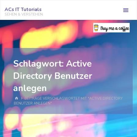
Zum
ACs IT Tutorials
Inhalt
SEHEN & VERSTEHEN
springen
Schlagwort:
Active
Directory Benutzer
anlegen
START
BEITRÄGE VERSCHLAGWORTET MIT "ACTIVE DIRECTORY
BENUTZER ANLEGEN"