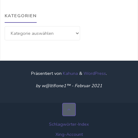
KATEGORIEN
Kategorien
Präsentiert von
Kahuna
&
WordPress
.
by w@lt®one1™ - Februar 2021
Schlagwörter-Index
Xing-Account