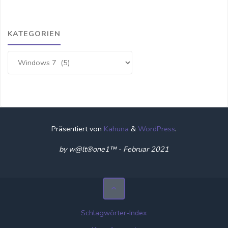
KATEGORIEN
Kategorien
Präsentiert von
Kahuna
&
WordPress
.
by w@lt®one1™ - Februar 2021
Schlagwörter-Index