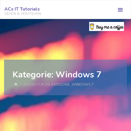
Zum
ACs IT Tutorials
Inhalt
SEHEN & VERSTEHEN
springen
Kategorie:
Windows 7
START
ARCHIV FÜR DIE KATEGORIE „WINDOWS 7“