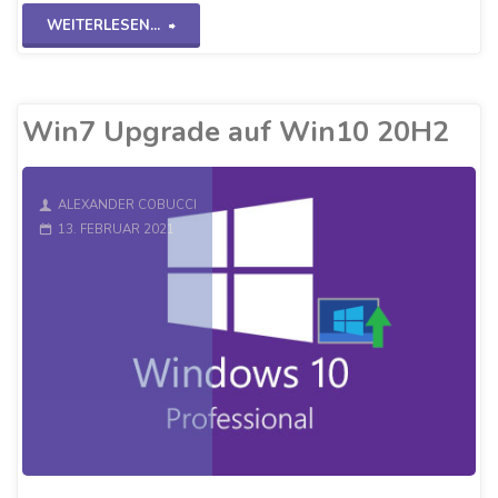
"DSL
WEITERLESEN...
beschleunigen
über
Win7 Upgrade auf Win10 20H2
die
MTU"
ALEXANDER COBUCCI
13. FEBRUAR 2021