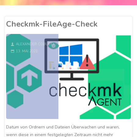
Checkmk-FileAge-Check
ALEXANDER COBUCCI
13. MAI 2021
Datum von Ordnern und Dateien Überwachen und waren,
wenn diese in einem festgelegten Zeitraum nicht mehr