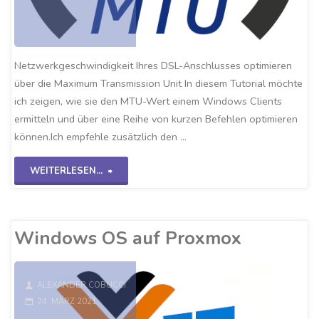
Netzwerkgeschwindigkeit Ihres DSL-Anschlusses optimieren
über die Maximum Transmission Unit In diesem Tutorial möchte
ich zeigen, wie sie den MTU-Wert einem Windows Clients
ermitteln und über eine Reihe von kurzen Befehlen optimieren
können.Ich empfehle zusätzlich den …
"DSL
WEITERLESEN...
beschleunigen
über
Windows OS auf Proxmox
die
MTU"
ALEXANDER COBUCCI
24. MÄRZ 2021