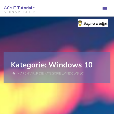
Zum
ACs IT Tutorials
Inhalt
SEHEN & VERSTEHEN
springen
Kategorie:
Windows 10
START
ARCHIV FÜR DIE KATEGORIE „WINDOWS 10“