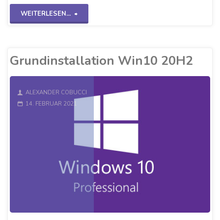
"Win10-
WEITERLESEN...
Client
einbinden
Grundinstallation Win10 20H2
WS2K19"
ALEXANDER COBUCCI
14. FEBRUAR 2021