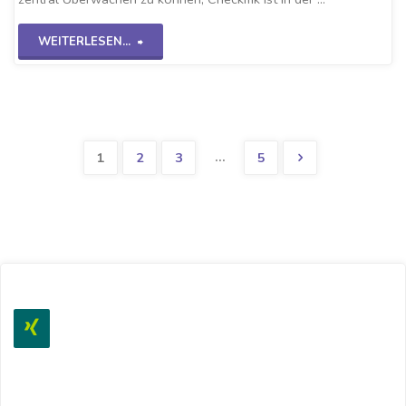
"Checkmk-
WEITERLESEN...
SNMPv2
Switch"
…
1
2
3
5
Seitennummerierun
der
Beiträge