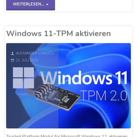
"RSAT
WEITERLESEN...
über
PowerShell
Windows 11-TPM aktivieren
installieren"
ALEXANDER COBUCCI
21. JULI 2021
Trusted Platform Modul für Microsoft Windows 11 aktivieren