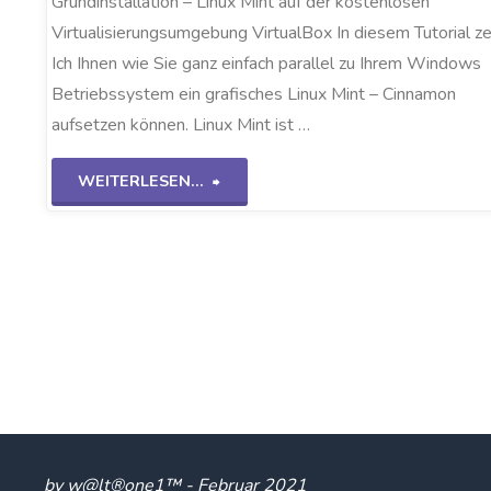
Grundinstallation – Linux Mint auf der kostenlosen
Virtualisierungsumgebung VirtualBox In diesem Tutorial z
Ich Ihnen wie Sie ganz einfach parallel zu Ihrem Windows
Betriebssystem ein grafisches Linux Mint – Cinnamon
aufsetzen können. Linux Mint ist …
"Linux
WEITERLESEN...
Mint
auf
VirtualBox"
by w@lt®one1™ - Februar 2021