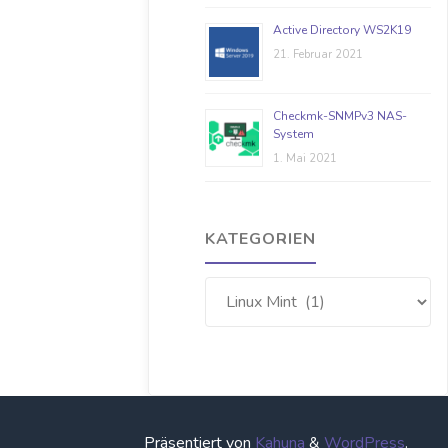
Active Directory WS2K19
21. Februar 2021
Checkmk-SNMPv3 NAS-
System
1. Mai 2021
KATEGORIEN
Kategorien
Präsentiert von
Kahuna
&
WordPress
.