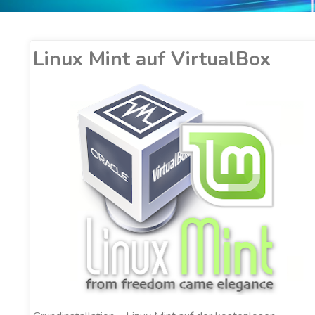
Linux Mint auf VirtualBox
ER COBUCCI