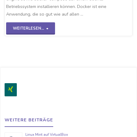
Betriebssystem installieren können. Docker ist eine
Anwendung, die so gut wie auf allen …
"docker
WEITERLESEN...
&
docker-
compose"
WEITERE BEITRÄGE
Linux Mint auf VirtualBox