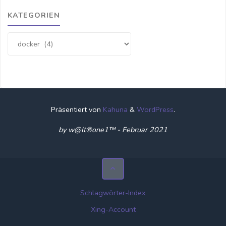
KATEGORIEN
Kategorien
Präsentiert von
Kahuna
&
WordPress
.
by w@lt®one1™ - Februar 2021
Schlagwörter-Index
Xing-Account