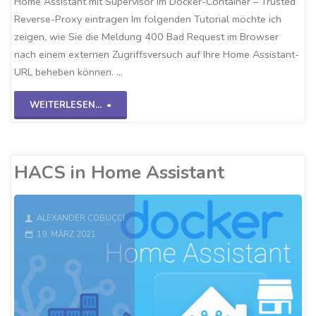
Home Assistant mit Supervisor im Docker-Container – Trusted
Reverse-Proxy eintragen Im folgenden Tutorial möchte ich
zeigen, wie Sie die Meldung 400 Bad Request im Browser
nach einem externen Zugriffsversuch auf Ihre Home Assistant-
URL beheben können. …
"Docker
WEITERLESEN...
HA-
Trusted
HACS in Home Assistant
Reverse-
Proxy"
ALEXANDER COBUCCI
19. MÄRZ 2021