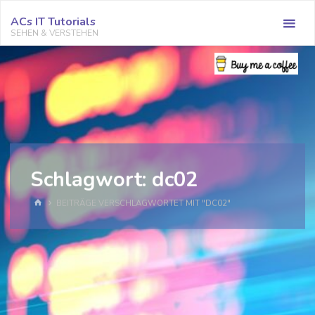
Zum
ACs IT Tutorials
Inhalt
SEHEN & VERSTEHEN
springen
Schlagwort:
dc02
START
BEITRÄGE VERSCHLAGWORTET MIT "DC02"