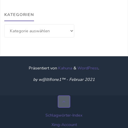
KATEGORIEN
Kategorien
Präsentiert von
Kahuna
&
WordPress
.
by w@lt®one1™ - Februar 2021
Schlagwörter-Index
Xing-Account