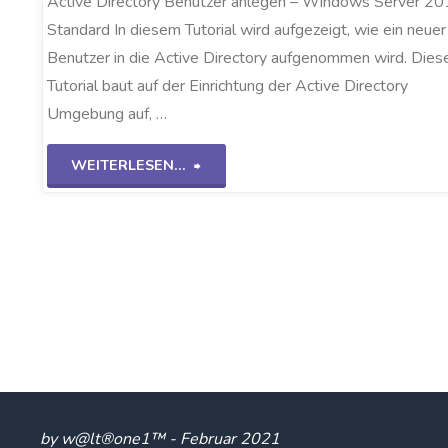
Active Directory Benutzer anlegen – Windows Server 2
Standard In diesem Tutorial wird aufgezeigt, wie ein neuer
Benutzer in die Active Directory aufgenommen wird. Dies
Tutorial baut auf der Einrichtung der Active Directory
Umgebung auf, …
"AD-
WEITERLESEN...
Benutzer
anlegen
WS2K19"
by w@lt®one1™ - Februar 2021