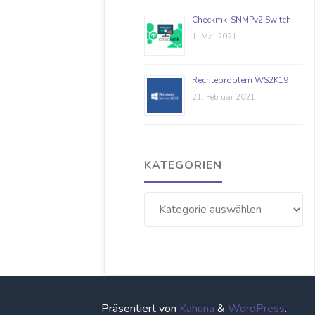
Checkmk-SNMPv2 Switch
1. Mai 2021
Rechteproblem WS2K19
21. Februar 2021
KATEGORIEN
Kategorien
Präsentiert von
Kahuna
&
WordPress
.