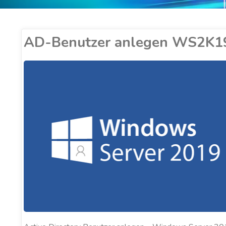
AD-Benutzer anlegen WS2K1
ER COBUCCI