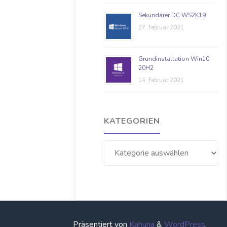
Sekundärer DC WS2K19
27. Februar 2021
Grundinstallation Win10
20H2
14. Februar 2021
KATEGORIEN
Kategorien
Präsentiert von
Kahuna
&
WordPress
.