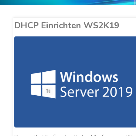
DHCP Einrichten WS2K19
ER COBUCCI