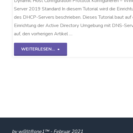
Dynamic Host Configuration Protocol Konfigurieren – Wi
Server 2019 Standard In diesem Tutorial wird die Einricht
des DHCP-Servers beschrieben. Dieses Tutorial baut auf 
Einrichtung der Active Directory Umgebung mit DNS-Ser
auf, den vorherigen Artikel …
"DHCP
WEITERLESEN...
Einrichten
WS2K19"
by w@lt®one1™ - Februar 2021