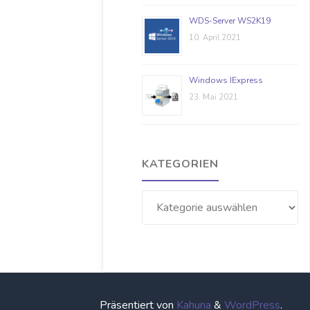
WDS-Server WS2K19
10. April 2021
Windows IExpress
23. Mai 2021
KATEGORIEN
Kategorien
Präsentiert von
Kahuna
&
WordPress
.