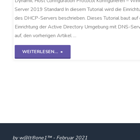
Dynamic Host Configuration Protocol Konfigurieren – Wi
Server 2019 Standard In diesem Tutorial wird die Einricht
des DHCP-Servers beschrieben. Dieses Tutorial baut auf 
Einrichtung der Active Directory Umgebung mit DNS-Ser
auf, den vorherigen Artikel …
"DHCP
WEITERLESEN...
Einrichten
WS2K19"
by w@lt®one1™ - Februar 2021