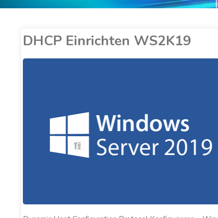
DHCP Einrichten WS2K19
ER COBUCCI