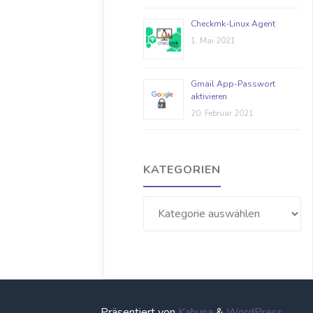
Checkmk-Linux Agent
1. Mai 2021
Gmail App-Passwort
aktivieren
20. Februar 2021
KATEGORIEN
Kategorien
Präsentiert von
Kahuna
&
WordPress
.