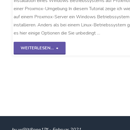
Installation eines Windows Betriebssystems auf Proxmo
einer Proxmox-Umgebung In diesem Tutorial zeige ich wie
auf einem Proxmox-Server ein Windows Betriebssystem
installieren. Anders als bei einem Linux-Betriebssystem g
es hier einige Optionen die Sie unbedingt …
"Windows
WEITERLESEN...
OS
auf
Proxmox"
by w@lt®one1™ - Februar 2021