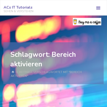
Zum
ACs IT Tutorials
Inhalt
SEHEN & VERSTEHEN
springen
Schlagwort:
Bereich
aktivieren
START
BEITRÄGE VERSCHLAGWORTET MIT "BEREICH
AKTIVIEREN"