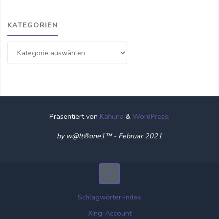
KATEGORIEN
Kategorien
Präsentiert von
Kahuna
&
WordPress
.
by w@lt®one1™ - Februar 2021
Schlagwörter-Index
Xing-Account