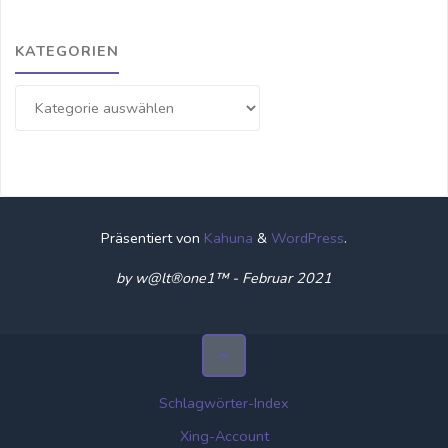
KATEGORIEN
Kategorien
Präsentiert von
Kahuna
&
WordPress
.
by w@lt®one1™ - Februar 2021
Schlagwörter-Index
Xing-Account