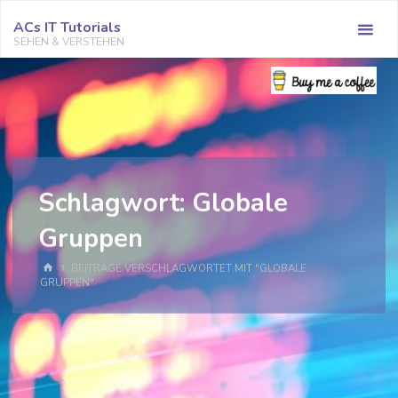
Zum
ACs IT Tutorials
Inhalt
SEHEN & VERSTEHEN
springen
Schlagwort:
Globale
Gruppen
START
BEITRÄGE VERSCHLAGWORTET MIT "GLOBALE
GRUPPEN"