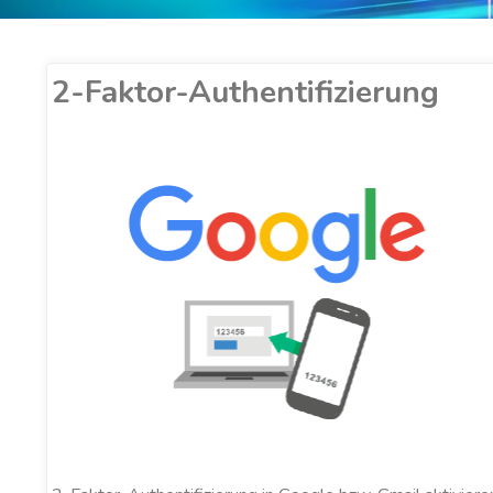
2-Faktor-Authentifizierung
ER COBUCCI