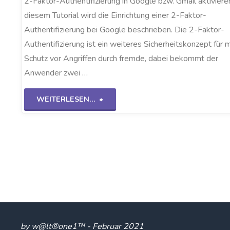
2-Faktor-Authentifizierung in Google bzw. Gmail aktiviere
diesem Tutorial wird die Einrichtung einer 2-Faktor-
Authentifizierung bei Google beschrieben. Die 2-Faktor-
Authentifizierung ist ein weiteres Sicherheitskonzept für 
Schutz vor Angriffen durch fremde, dabei bekommt der
Anwender zwei …
"2-
WEITERLESEN...
Faktor-
Authentifizierung"
by w@lt®one1™ - Februar 2021