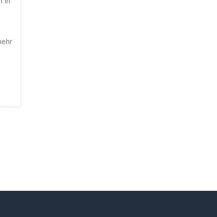
n In
mehr