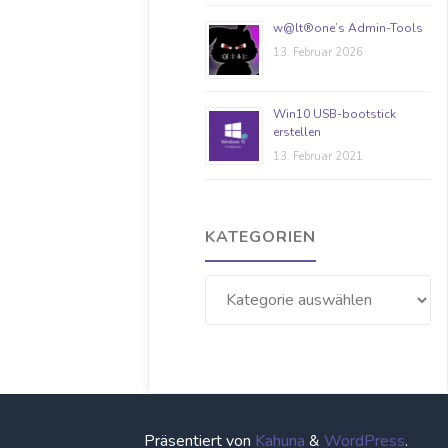
w@lt®one’s Admin-Tools
13. Februar 2026
Win10 USB-bootstick
erstellen
13. Februar 2021
KATEGORIEN
Kategorien
Präsentiert von
Kahuna
&
WordPress
.