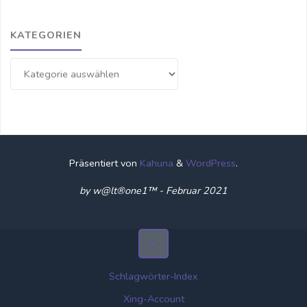
KATEGORIEN
Kategorien
Präsentiert von
Kahuna
&
WordPress
.
by w@lt®one1™ - Februar 2021
Schlagwörter-Index
Xing-Account