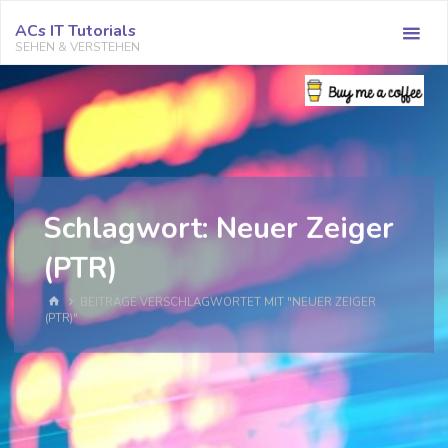
Zum
ACs IT Tutorials
Inhalt
SEHEN & VERSTEHEN
springen
Schlagwort:
Neuer Zeiger
(PTR)
START
BEITRÄGE VERSCHLAGWORTET MIT "NEUER ZEIGER
(PTR)"