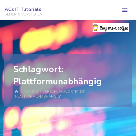
Zum
ACs IT Tutorials
Inhalt
SEHEN & VERSTEHEN
springen
Schlagwort:
Plattformunabhängig
START
BEITRÄGE VERSCHLAGWORTET MIT
"PLATTFORMUNABHÄNGIG"