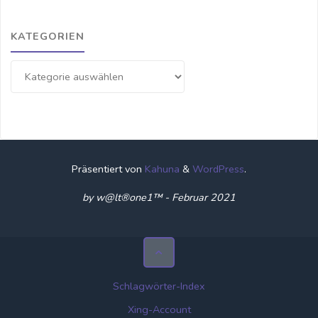
KATEGORIEN
Kategorien
Präsentiert von
Kahuna
&
WordPress
.
by w@lt®one1™ - Februar 2021
Schlagwörter-Index
Xing-Account