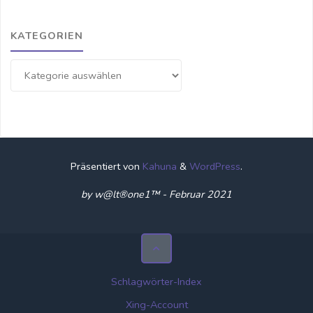
KATEGORIEN
Kategorien
Präsentiert von
Kahuna
&
WordPress
.
by w@lt®one1™ - Februar 2021
Schlagwörter-Index
Xing-Account