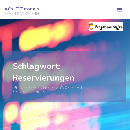
Zum
ACs IT Tutorials
Inhalt
SEHEN & VERSTEHEN
springen
Schlagwort:
Reservierungen
START
BEITRÄGE VERSCHLAGWORTET MIT
"RESERVIERUNGEN"