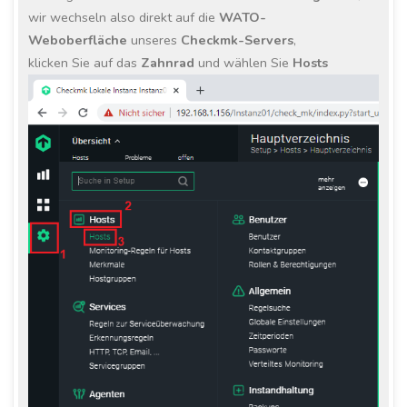
wir wechseln also direkt auf die
WATO-
Weboberfläche
unseres
Checkmk-Servers
,
klicken Sie auf das
Zahnrad
und wählen Sie
Hosts