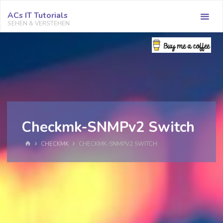
Zum
ACs IT Tutorials
Inhalt
SEHEN & VERSTEHEN
springen
Checkmk-SNMPv2 Switch
START
CHECKMK
CHECKMK-SNMPV2 SWITCH