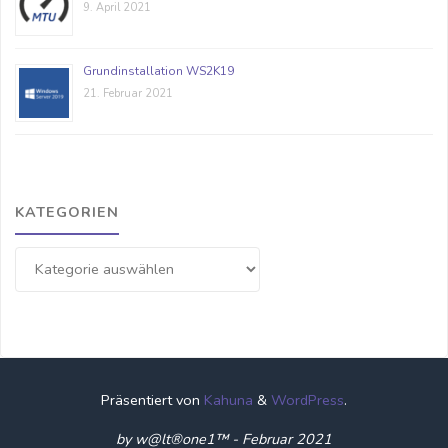
9. April 2021
Grundinstallation WS2K19
21. Februar 2021
KATEGORIEN
Kategorien
Präsentiert von
Kahuna
&
WordPress
.
by w@lt®one1™ - Februar 2021