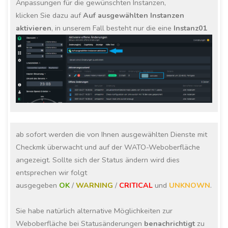
Anpassungen für die gewünschten Instanzen,
klicken Sie dazu auf
Auf ausgewählten Instanzen
aktivieren
, in unserem Fall besteht nur die eine
Instanz01
ab sofort werden die von Ihnen ausgewählten Dienste mit
Checkmk überwacht und auf der WATO-Weboberfläche
angezeigt. Sollte sich der Status ändern wird dies
entsprechen wir folgt
ausgegeben
OK
/
WARNING
/
CRITICAL
und
UNKNOWN
.
Sie habe natürlich alternative Möglichkeiten zur
Weboberfläche bei Statusänderungen
benachrichtigt
zu