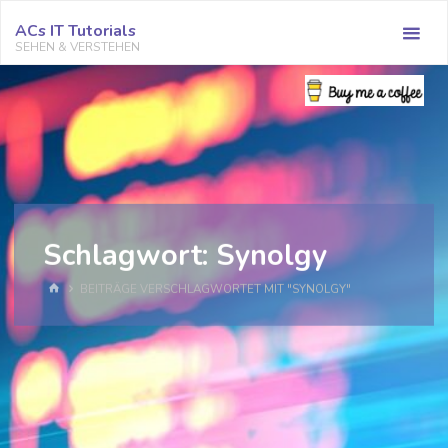
Zum
ACs IT Tutorials
Inhalt
SEHEN & VERSTEHEN
springen
Schlagwort:
Synolgy
START
BEITRÄGE VERSCHLAGWORTET MIT "SYNOLGY"