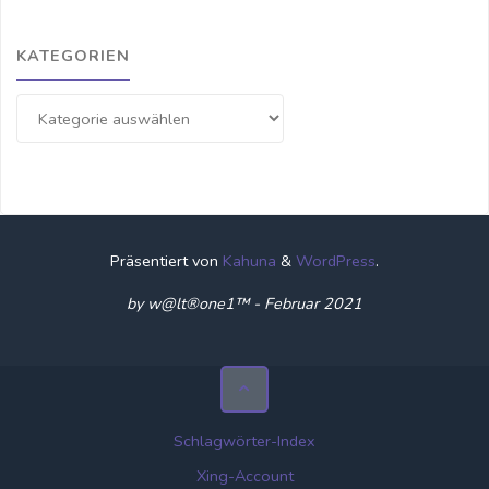
KATEGORIEN
Kategorien
Präsentiert von
Kahuna
&
WordPress
.
by w@lt®one1™ - Februar 2021
Schlagwörter-Index
Xing-Account