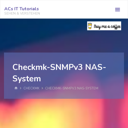
Zum
ACs IT Tutorials
Inhalt
SEHEN & VERSTEHEN
springen
Checkmk-SNMPv3 NAS-
System
START
CHECKMK
CHECKMK-SNMPV3 NAS-SYSTEM