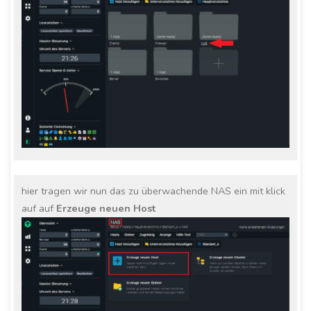
hier tragen wir nun das zu überwachende NAS ein mit klick
auf auf
Erzeuge neuen Host