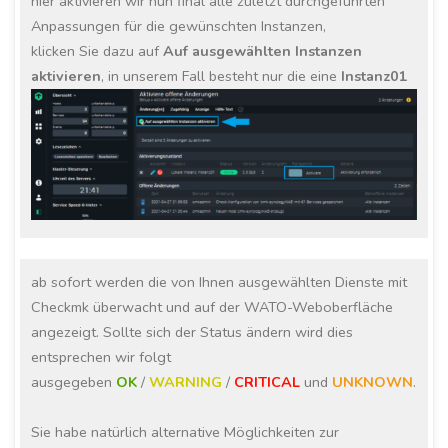
hier aktivieren wir nun final alle zuletzt durchgeführten
Anpassungen für die gewünschten Instanzen,
klicken Sie dazu auf
Auf ausgewählten Instanzen
aktivieren
, in unserem Fall besteht nur die eine
Instanz01
ab sofort werden die von Ihnen ausgewählten Dienste mit
Checkmk überwacht und auf der WATO-Weboberfläche
angezeigt. Sollte sich der Status ändern wird dies
entsprechen wir folgt
ausgegeben
OK
/
WARNING
/
CRITICAL
und
UNKNOWN
.
Sie habe natürlich alternative Möglichkeiten zur