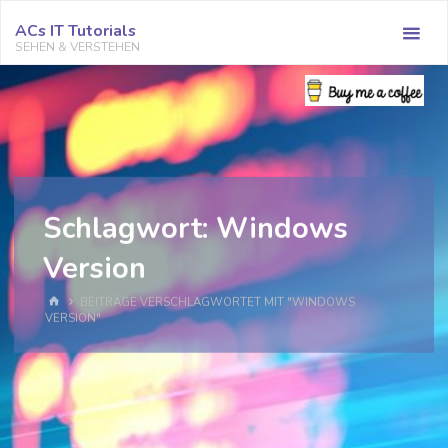
Zum
ACs IT Tutorials
Inhalt
SEHEN & VERSTEHEN
springen
Schlagwort:
Windows
Version
START
BEITRÄGE VERSCHLAGWORTET MIT "WINDOWS
VERSION"