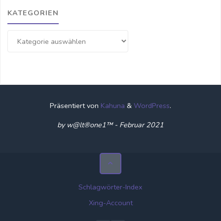
KATEGORIEN
Kategorien
Präsentiert von
Kahuna
&
WordPress
.
by w@lt®one1™ - Februar 2021
Schlagwörter-Index
Xing-Account