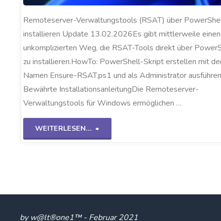
Remoteserver-Verwaltungstools (RSAT) über PowerShel
installieren Update 13.02.2026Es gibt mittlerweile einen
unkomplizierten Weg, die RSAT-Tools direkt über PowerS
zu installieren.HowTo: PowerShell-Skript erstellen mit d
Namen Ensure-RSAT.ps1 und als Administrator ausführen
Bewährte InstallationsanleitungDie Remoteserver-
Verwaltungstools für Windows ermöglichen …
"RSAT
WEITERLESEN...
über
PowerShell
installieren"
by w@lt®one1™ - Februar 2021