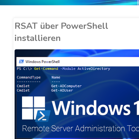
RSAT über PowerShell
installieren
ER COBUCCI