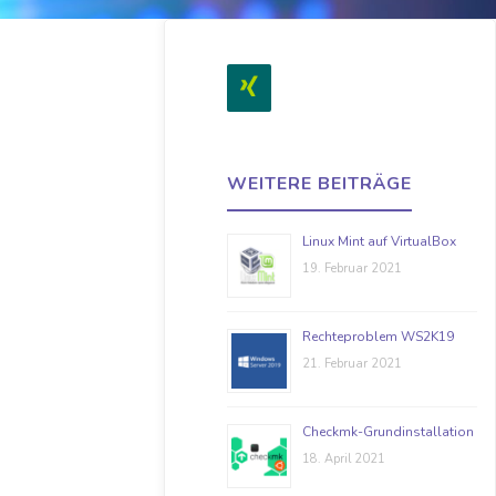
WEITERE BEITRÄGE
Linux Mint auf VirtualBox
19. Februar 2021
Rechteproblem WS2K19
21. Februar 2021
Checkmk-Grundinstallation
18. April 2021