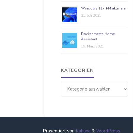
Windows 11-TPM aktivieren
21. Juli 2021
Docker meets Home
Assistant
19. März 2021
KATEGORIEN
Kategorien
Präsentiert von
Kahuna
&
WordPress
.