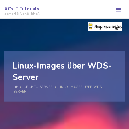
Zum
ACs IT Tutorials
Inhalt
SEHEN & VERSTEHEN
springen
Linux-Images über WDS-
Server
START
UBUNTU-SERVER
LINUX-IMAGES ÜBER WDS-
SERVER