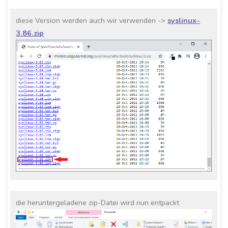
diese Version werden auch wir verwenden ->
syslinux-
3.86.zip
die heruntergeladene zip-Datei wird nun entpackt