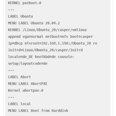
KERNEL pxeboot.0
---
LABEL Ubuntu
MENU LABEL Ubuntu 20.04.2
KERNEL /Linux/Ubuntu_20/casper/vmlinuz
append vga=normal netboot=nfs boot=casper
ip=dhcp nfsroot=192.168.1.198:/Ubuntu_20 ro
initrd=Linux/Ubuntu_20/casper/initrd
locale=de_DE bootkbd=de console-
setup/layoutcode=de
---
LABEL Abort
MENU LABEL AbortPXE
Kernel abortpxe.0
---
LABEL local
MENU LABEL Boot from Harddisk