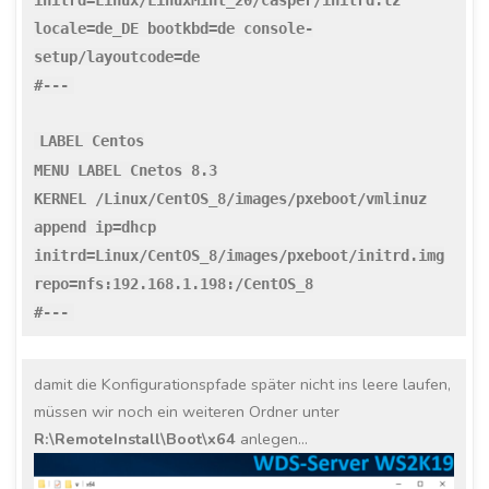
initrd=Linux/LinuxMint_20/casper/initrd.lz
locale=de_DE bootkbd=de console-
setup/layoutcode=de
#---
LABEL Centos
MENU LABEL Cnetos 8.3
KERNEL /Linux/CentOS_8/images/pxeboot/vmlinuz
append ip=dhcp
initrd=Linux/CentOS_8/images/pxeboot/initrd.img
repo=nfs:192.168.1.198:/CentOS_8
#---
damit die Konfigurationspfade später nicht ins leere laufen,
müssen wir noch ein weiteren Ordner unter
R:\RemoteInstall\Boot\x64
anlegen…