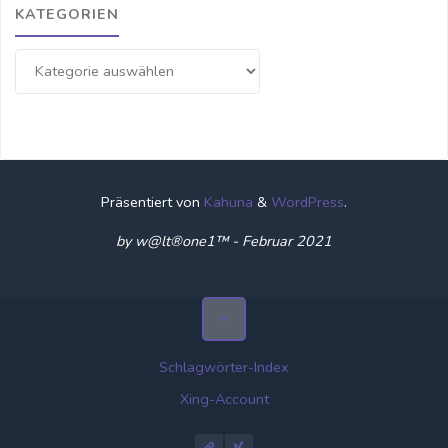
KATEGORIEN
Kategorien
Präsentiert von
Kahuna
&
WordPress
.
by w@lt®one1™ - Februar 2021
Schlagwörter-Index
Xing-Account