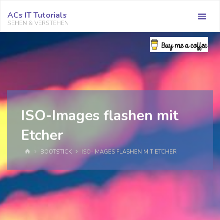
Zum
ACs IT Tutorials
Inhalt
SEHEN & VERSTEHEN
springen
ISO-Images flashen mit
Etcher
START
BOOTSTICK
ISO-IMAGES FLASHEN MIT ETCHER