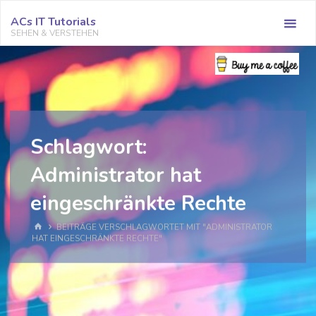
Zum
ACs IT Tutorials
Inhalt
SEHEN & VERSTEHEN
springen
Schlagwort:
Administrator hat
eingeschränkte Rechte
START
BEITRÄGE VERSCHLAGWORTET MIT "ADMINISTRATOR
HAT EINGESCHRÄNKTE RECHTE"