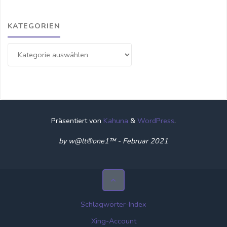
KATEGORIEN
Kategorien
Präsentiert von
Kahuna
&
WordPress
.
by w@lt®one1™ - Februar 2021
Schlagwörter-Index
Xing-Account