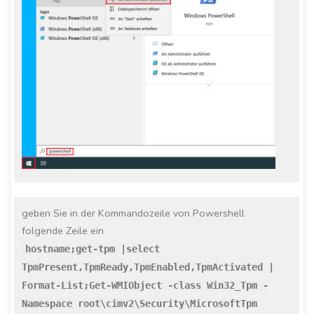
geben Sie in der Kommandozeile von Powershell
folgende Zeile ein
hostname;get-tpm |select
TpmPresent,TpmReady,TpmEnabled,TpmActivated |
Format-List;Get-WMIObject -class Win32_Tpm -
Namespace root\cimv2\Security\MicrosoftTpm