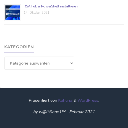
RSAT über PowerShell installieren
14. Oktober 2021
KATEGORIEN
Kategorien
Präsentiert von
Kahuna
&
WordPress
.
by w@lt®one1™ - Februar 2021