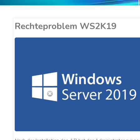
Rechteproblem WS2K19
ER COBUCCI