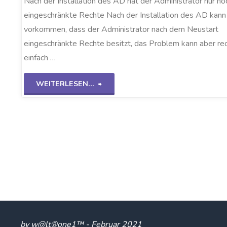
Nach der Installation des AD hat der Administrator nur no
eingeschränkte Rechte Nach der Installation des AD kann
vorkommen, dass der Administrator nach dem Neustart
eingeschränkte Rechte besitzt, das Problem kann aber re
einfach …
"Rechteproblem
WEITERLESEN...
WS2K19"
by w@lt®one1™ - Februar 2021