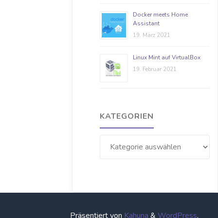
Docker meets Home
Assistant
19. März 2021
Linux Mint auf VirtualBox
19. Februar 2021
KATEGORIEN
Kategorien
Präsentiert von
Kahuna
&
WordPress
.