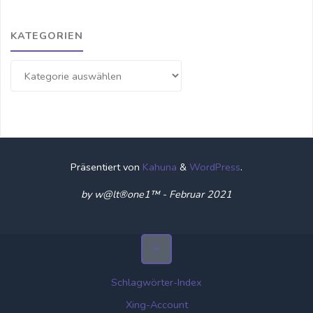
KATEGORIEN
Kategorien
Präsentiert von
Kahuna
&
WordPress
.
by w@lt®one1™ - Februar 2021
Schlagwörter-Index
Xing-Account