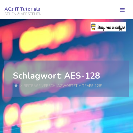
Zum
ACs IT Tutorials
Inhalt
SEHEN & VERSTEHEN
springen
Schlagwort:
AES-128
START
BEITRÄGE VERSCHLAGWORTET MIT "AES-128"