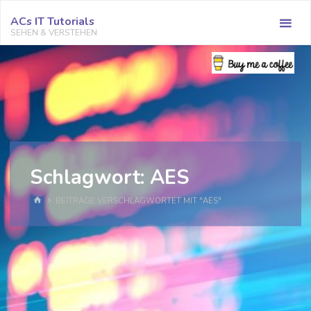
Zum
ACs IT Tutorials
Inhalt
SEHEN & VERSTEHEN
springen
Schlagwort:
AES
START
BEITRÄGE VERSCHLAGWORTET MIT "AES"