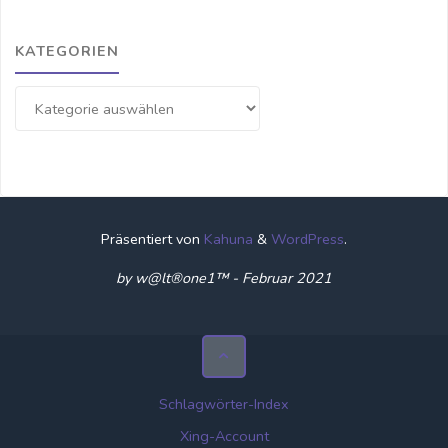
KATEGORIEN
Kategorien
Präsentiert von
Kahuna
&
WordPress
.
by w@lt®one1™ - Februar 2021
Schlagwörter-Index
Xing-Account