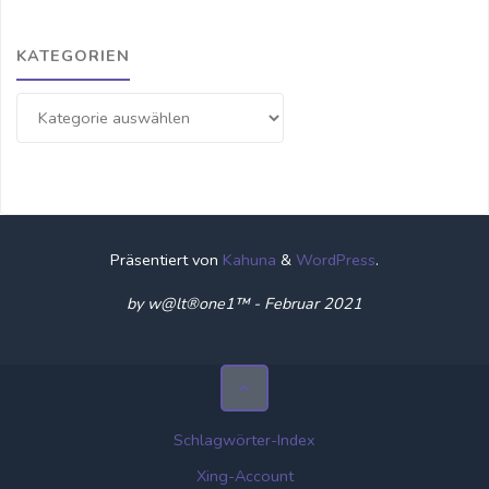
KATEGORIEN
Kategorien
Präsentiert von
Kahuna
&
WordPress
.
by w@lt®one1™ - Februar 2021
Schlagwörter-Index
Xing-Account