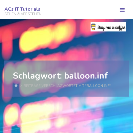
Zum
ACs IT Tutorials
Inhalt
SEHEN & VERSTEHEN
springen
Schlagwort:
balloon.inf
START
BEITRÄGE VERSCHLAGWORTET MIT "BALLOON.INF"