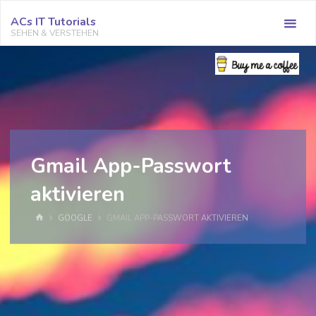
Zum
ACs IT Tutorials
Inhalt
SEHEN & VERSTEHEN
springen
Gmail App-Passwort
aktivieren
START
GOOGLE
GMAIL APP-PASSWORT AKTIVIEREN