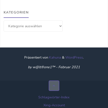
KATEGORIEN
Kategorien
Präsentiert von
Kahuna
&
WordPress
.
by w@lt®one1™ - Februar 2021
Schlagwörter-Index
Xing-Account