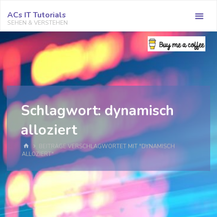
Zum
ACs IT Tutorials
Inhalt
SEHEN & VERSTEHEN
springen
Schlagwort:
dynamisch
alloziert
START
BEITRÄGE VERSCHLAGWORTET MIT "DYNAMISCH
ALLOZIERT"