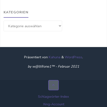
KATEGORIEN
Kategorien
Präsentiert von
Kahuna
&
WordPress
.
by w@lt®one1™ - Februar 2021
Schlagwörter-Index
Xing-Account