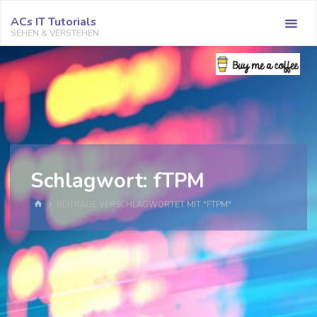
Zum
ACs IT Tutorials
Inhalt
SEHEN & VERSTEHEN
springen
Schlagwort:
fTPM
START
BEITRÄGE VERSCHLAGWORTET MIT "FTPM"