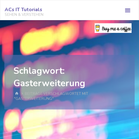
Zum
ACs IT Tutorials
Inhalt
SEHEN & VERSTEHEN
springen
Schlagwort:
Gasterweiterung
START
BEITRÄGE VERSCHLAGWORTET MIT
"GASTERWEITERUNG"