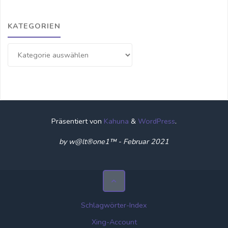
KATEGORIEN
Kategorien
Präsentiert von
Kahuna
&
WordPress
.
by w@lt®one1™ - Februar 2021
Schlagwörter-Index
Xing-Account