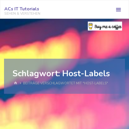
Zum
ACs IT Tutorials
Inhalt
SEHEN & VERSTEHEN
springen
Schlagwort:
Host-Labels
START
BEITRÄGE VERSCHLAGWORTET MIT "HOST-LABELS"