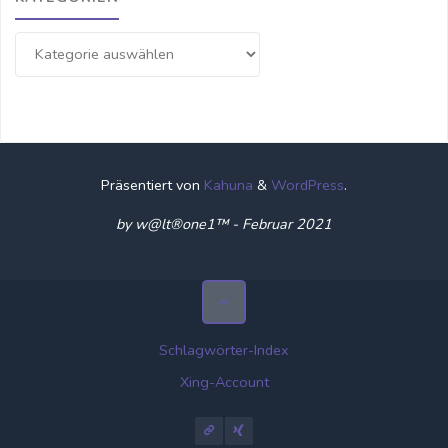
Kategorien
Präsentiert von
Kahuna
&
WordPress
.
by w@lt®one1™ - Februar 2021
Schlagwörter-Index
Xing-Account