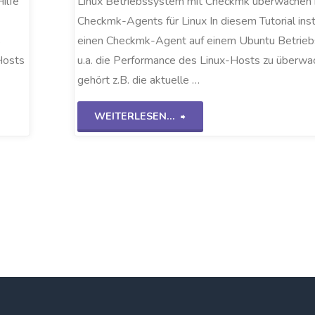
ilfe
Linux Betriebssystem mit Checkmk überwachen m
Checkmk-Agents für Linux In diesem Tutorial inst
s
einen Checkmk-Agent auf einem Ubuntu Betrie
Hosts
u.a. die Performance des Linux-Hosts zu überwa
gehört z.B. die aktuelle …
"Checkmk-
WEITERLESEN...
Linux
Agent"