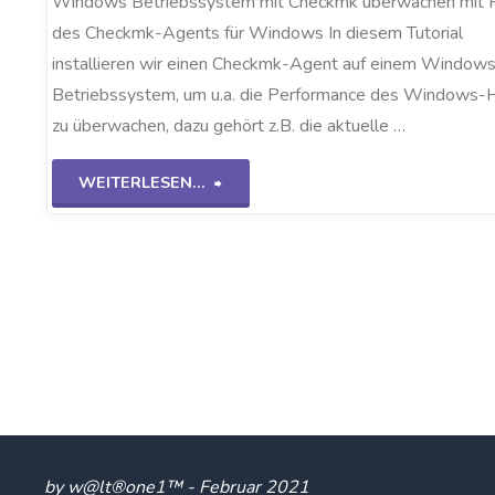
Windows Betriebssystem mit Checkmk überwachen mit H
des Checkmk-Agents für Windows In diesem Tutorial
installieren wir einen Checkmk-Agent auf einem Window
Betriebssystem, um u.a. die Performance des Windows-
zu überwachen, dazu gehört z.B. die aktuelle …
"Checkmk-
WEITERLESEN...
Windows
Agent"
by w@lt®one1™ - Februar 2021