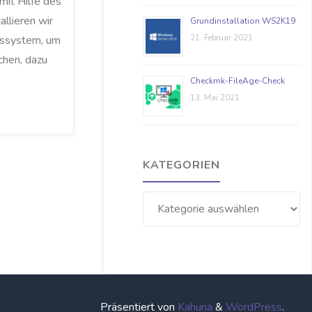
it Hilfe des
allieren wir
Grundinstallation WS2K19
21. Februar 2021
bssystem, um
chen, dazu
Checkmk-FileAge-Check
13. Mai 2021
KATEGORIEN
Kategorien
Präsentiert von
Kahuna
&
WordPress
.