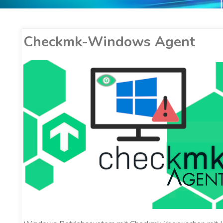
Checkmk-Windows Agent
ER COBUCCI