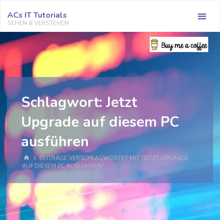
Zum
ACs IT Tutorials
Inhalt
SEHEN & VERSTEHEN
springen
Schlagwort:
Jetzt
Upgrade auf diesem PC
ausführen
START
BEITRÄGE VERSCHLAGWORTET MIT "JETZT UPGRADE
AUF DIESEM PC AUSFÜHREN"