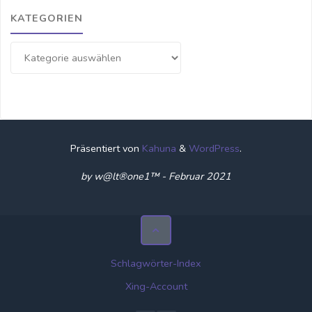
KATEGORIEN
Kategorien
Präsentiert von
Kahuna
&
WordPress
.
by w@lt®one1™ - Februar 2021
Schlagwörter-Index
Xing-Account