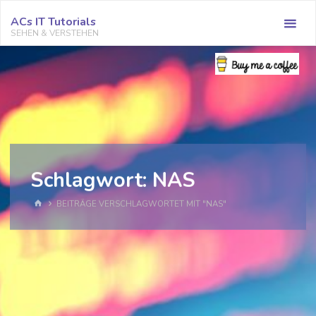
Zum
ACs IT Tutorials
Inhalt
SEHEN & VERSTEHEN
springen
Schlagwort:
NAS
START
BEITRÄGE VERSCHLAGWORTET MIT "NAS"