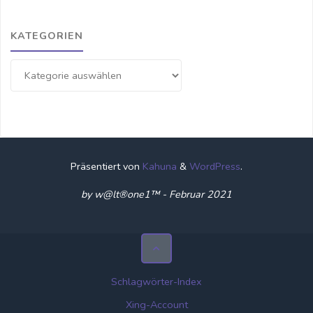
KATEGORIEN
Kategorien
Präsentiert von
Kahuna
&
WordPress
.
by w@lt®one1™ - Februar 2021
Schlagwörter-Index
Xing-Account