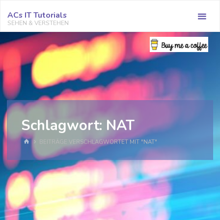
Zum
ACs IT Tutorials
Inhalt
SEHEN & VERSTEHEN
springen
Schlagwort:
NAT
START
BEITRÄGE VERSCHLAGWORTET MIT "NAT"