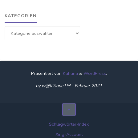
KATEGORIEN
Kategorien
Präsentiert von
Kahuna
&
WordPress
.
by w@lt®one1™ - Februar 2021
Schlagwörter-Index
Xing-Account