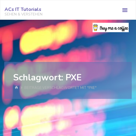
Zum
ACs IT Tutorials
Inhalt
SEHEN & VERSTEHEN
springen
Schlagwort:
PXE
START
BEITRÄGE VERSCHLAGWORTET MIT "PXE"