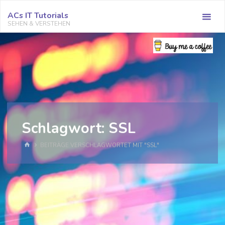
Zum
ACs IT Tutorials
Inhalt
SEHEN & VERSTEHEN
springen
Schlagwort:
SSL
START
BEITRÄGE VERSCHLAGWORTET MIT "SSL"