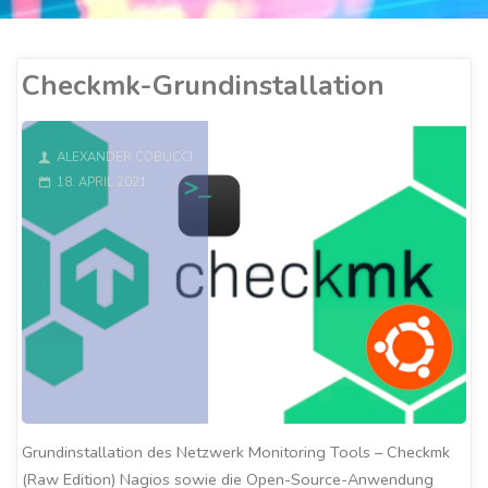
Checkmk-Grundinstallation
ALEXANDER COBUCCI
18. APRIL 2021
Grundinstallation des Netzwerk Monitoring Tools – Checkmk
(Raw Edition) Nagios sowie die Open-Source-Anwendung