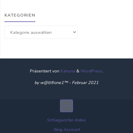
KATEGORIEN
Kategorien
Präsentiert von
Kahuna
&
WordPress
.
by w@lt®one1™ - Februar 2021
Schlagwörter-Index
Xing-Account