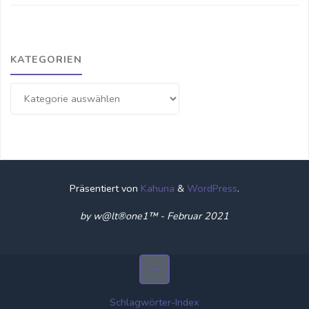
KATEGORIEN
Kategorien
Präsentiert von
Kahuna
&
WordPress
.
by w@lt®one1™ - Februar 2021
Schlagwörter-Index