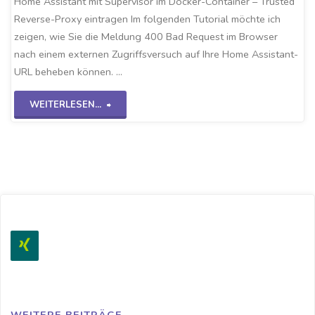
Home Assistant mit Supervisor im Docker-Container – Trusted
Reverse-Proxy eintragen Im folgenden Tutorial möchte ich
zeigen, wie Sie die Meldung 400 Bad Request im Browser
nach einem externen Zugriffsversuch auf Ihre Home Assistant-
URL beheben können. …
"Docker
WEITERLESEN...
HA-
Trusted
Reverse-
Proxy"