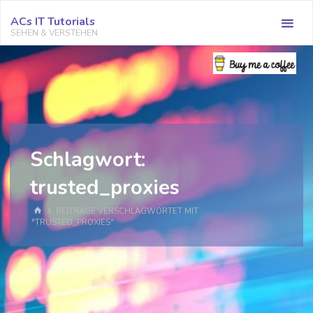
Zum
ACs IT Tutorials
Inhalt
SEHEN & VERSTEHEN
springen
Schlagwort:
trusted_proxies
START
BEITRÄGE VERSCHLAGWORTET MIT
"TRUSTED_PROXIES"