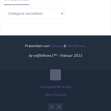
Kategorien
Präsentiert von
Kahuna
&
WordPress
.
by w@lt®one1™ - Februar 2021
Schlagwörter-Index
Xing-Account