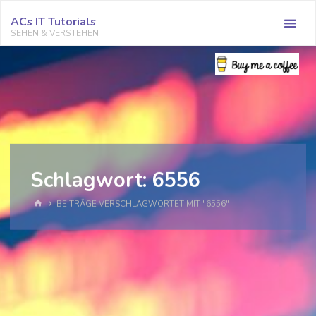
Zum
ACs IT Tutorials
Inhalt
SEHEN & VERSTEHEN
springen
Schlagwort:
6556
START
BEITRÄGE VERSCHLAGWORTET MIT "6556"