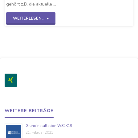
gehört z.B. die aktuelle …
"Checkmk-
WEITERLESEN...
Linux
Agent"
WEITERE BEITRÄGE
Grundinstallation WS2K19
21. Februar 2021