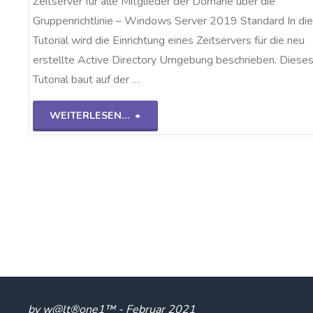
Zeitserver für alle Mitglieder der Domäne über die
Gruppenrichtlinie – Windows Server 2019 Standard In d
Tutorial wird die Einrichtung eines Zeitservers für die neu
erstellte Active Directory Umgebung beschrieben. Diese
Tutorial baut auf der …
"GPO-
WEITERLESEN...
Zeitserver
WS2K19"
by w@lt®one1™ - Februar 2021