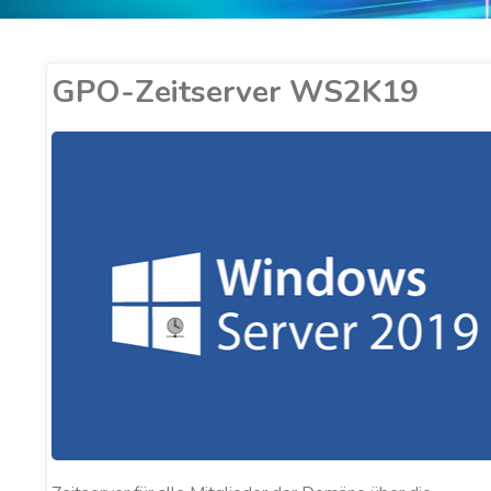
GPO-Zeitserver WS2K19
ER COBUCCI