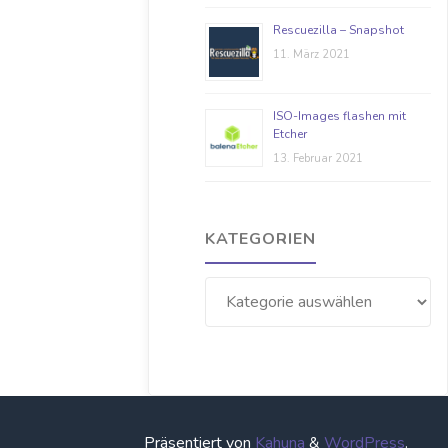
Rescuezilla – Snapshot
11. März 2021
ISO-Images flashen mit
Etcher
13. Februar 2021
KATEGORIEN
Kategorien
Präsentiert von
Kahuna
&
WordPress
.