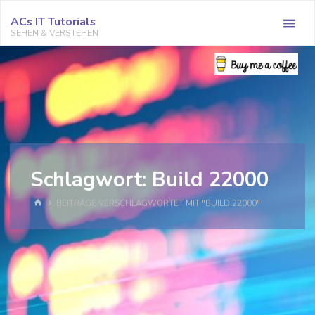
Zum
ACs IT Tutorials
Inhalt
SEHEN & VERSTEHEN
springen
Schlagwort:
Build 22000
START
BEITRÄGE VERSCHLAGWORTET MIT "BUILD 22000"