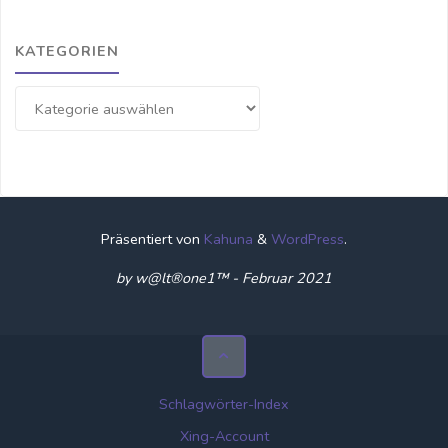
KATEGORIEN
Kategorien
Präsentiert von
Kahuna
&
WordPress
.
by w@lt®one1™ - Februar 2021
Schlagwörter-Index
Xing-Account