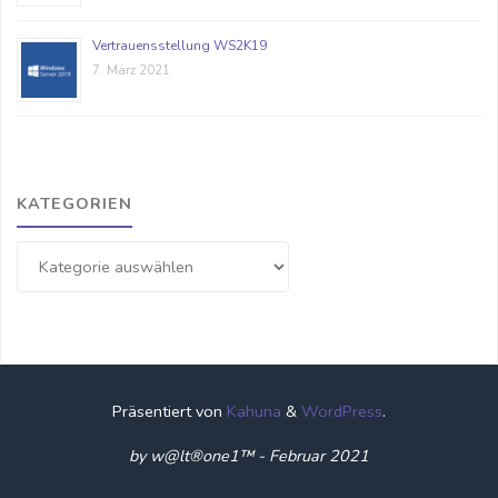
Vertrauensstellung WS2K19
7. März 2021
KATEGORIEN
Kategorien
Präsentiert von
Kahuna
&
WordPress
.
by w@lt®one1™ - Februar 2021