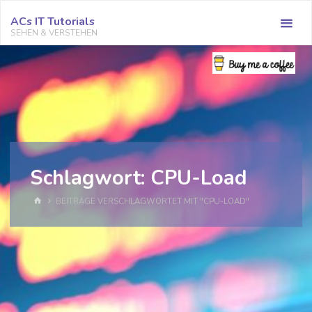
Zum
ACs IT Tutorials
Inhalt
SEHEN & VERSTEHEN
springen
Schlagwort:
CPU-Load
START
BEITRÄGE VERSCHLAGWORTET MIT "CPU-LOAD"