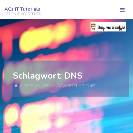
Zum
ACs IT Tutorials
Inhalt
SEHEN & VERSTEHEN
springen
Schlagwort:
DNS
START
BEITRÄGE VERSCHLAGWORTET MIT "DNS"