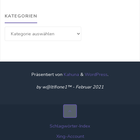
KATEGORIEN
Kategorien
Präsentiert von
Kahuna
&
WordPress
.
by w@lt®one1™ - Februar 2021
Schlagwörter-Index
Xing-Account