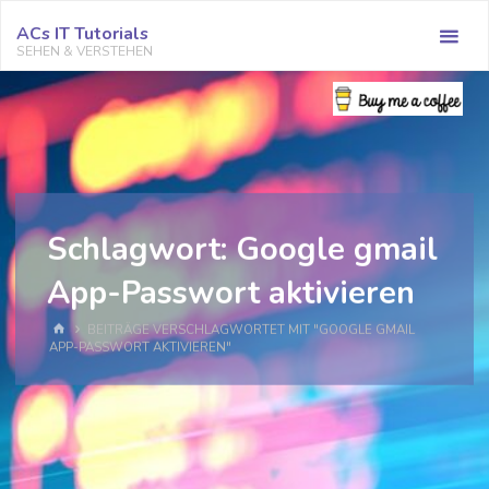
Zum
ACs IT Tutorials
Inhalt
SEHEN & VERSTEHEN
springen
Schlagwort:
Google gmail
App-Passwort aktivieren
START
BEITRÄGE VERSCHLAGWORTET MIT "GOOGLE GMAIL
APP-PASSWORT AKTIVIEREN"