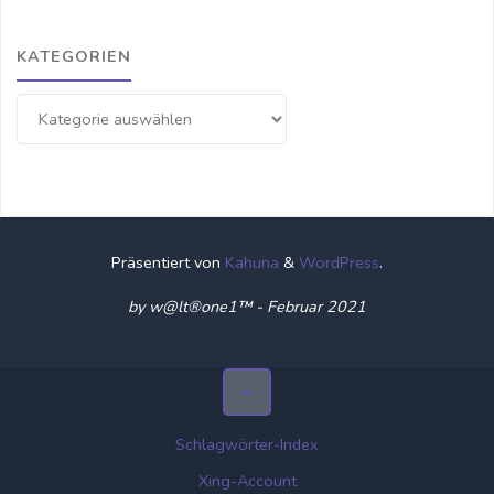
KATEGORIEN
Kategorien
Präsentiert von
Kahuna
&
WordPress
.
by w@lt®one1™ - Februar 2021
Schlagwörter-Index
Xing-Account