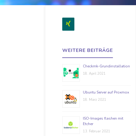
WEITERE BEITRÄGE
Checkmk-Grundinstallation
18. April 2021
Ubuntu Server auf Proxmox
18. März 2021
ISO-Images flashen mit
Etcher
13. Februar 2021