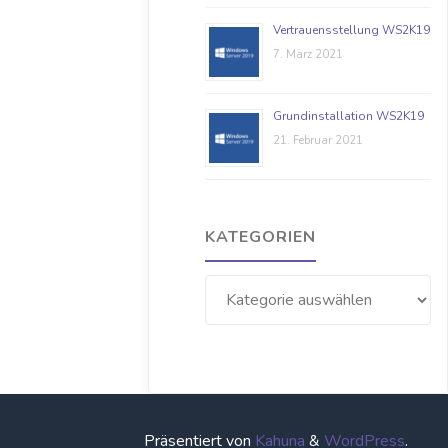
Vertrauensstellung WS2K19
7. März 2021
Grundinstallation WS2K19
21. Februar 2021
KATEGORIEN
Kategorien
Präsentiert von
Kahuna
&
WordPress
.