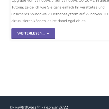
Upgrade von Windows 7 auf Windows 10 20H2 In dies
Tutorial zeige ich wie Sie ganz einfach Ihr veraltetes und
unsicheres Windows 7 Betriebssystem auf Windows 10
aktualisieren können, es ist dabei egal ob es …
"Win7
WEITERLESEN...
Upgrade
auf
Win10
20H2"
by w@lt®one1™ - Februar 2021