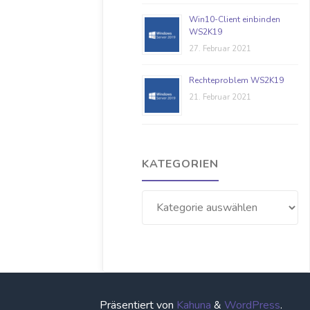
Win10-Client einbinden
WS2K19
27. Februar 2021
Rechteproblem WS2K19
21. Februar 2021
KATEGORIEN
Kategorien
Präsentiert von
Kahuna
&
WordPress
.