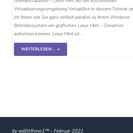
Grundinstallation – Linux Mint auf der kostenlosen
Virtualisierungsumgebung VirtualBox In diesem Tutorial z
Ich Ihnen wie Sie ganz einfach parallel zu Ihrem Windows
Betriebssystem ein grafisches Linux Mint – Cinnamon
aufsetzen können. Linux Mint ist …
"Linux
WEITERLESEN...
Mint
auf
VirtualBox"
by w@lt®one1™ - Februar 2021