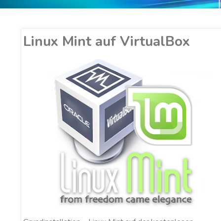
Linux Mint auf VirtualBox
ER COBUCCI